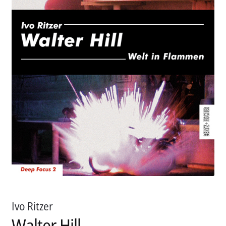
Aktuelles
Verlag
Handel
Untermenü
Service
öffnen
Newsletter
Ivo Ritzer
Walter Hill