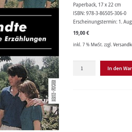
Paperback, 17 x 22 cm
ISBN:
978-3-86505-306-0
Erscheinungstermin:
1. Au
19,00
€
inkl. 7 % MwSt.
zzgl.
Versandk
Wahlverwandte
In den Wa
Menge