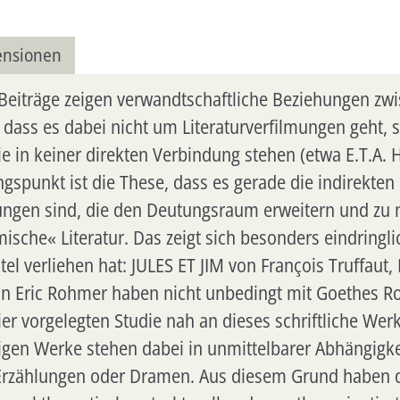
ensionen
eiträge zeigen verwandtschaftliche Beziehungen zwis
t, dass es dabei nicht um Literaturverfilmungen geh
die in keiner direkten Verbindung stehen (etwa E.T.
gspunkt ist die These, dass es gerade die indirekte
hlungen sind, die den Deutungsraum erweitern und z
filmische« Literatur. Das zeigt sich besonders eindrin
Titel verliehen hat: JULES ET JIM von François Truff
Eric Rohmer haben nicht unbedingt mit Goethes R
r vorgelegten Studie nah an dieses schriftliche Wer
gen Werke stehen dabei in unmittelbarer Abhängigkeit
Erzählungen oder Dramen. Aus diesem Grund haben d