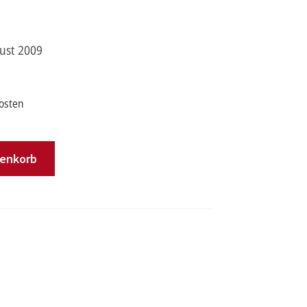
gust 2009
osten
renkorb