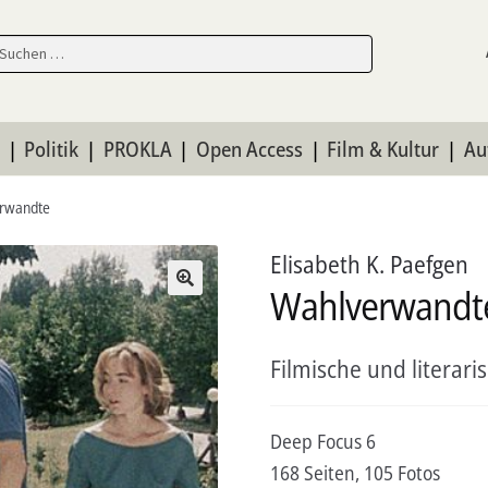
en
en
n
Politik
PROKLA
Open Access
Film & Kultur
Au
rwandte
Elisabeth K. Paefgen
Wahlverwandt
Filmische und literari
Deep Focus 6
168 Seiten, 105 Fotos