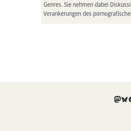
Genres. Sie nehmen dabei Diskussio
Verankerungen des pornografischen
Mast
Blu