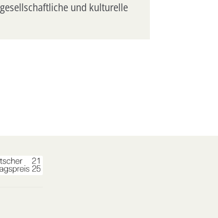
esellschaftliche und kulturelle