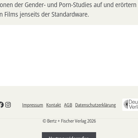
nen der Gender- und Porn-Studies auf und erörtern g
 Films jenseits der Standardware.
odon
esky
Facebook
Instagram
Impressum
Kontakt
AGB
Datenschutzerklärung
© Bertz + Fischer Verlag 2026