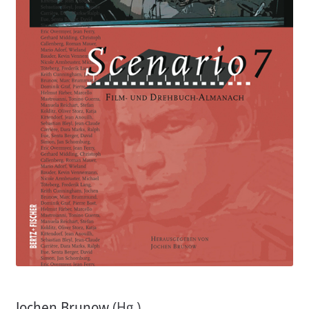
Aktuelles
Verlag
Handel
Untermenü
Service
öffnen
Newsletter
Jochen Brunow
(Hg.)