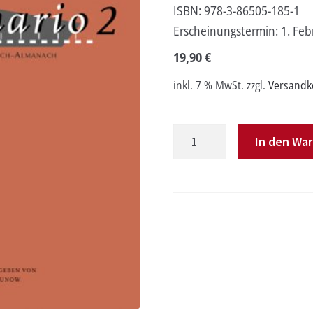
ISBN:
978-3-86505-185-1
Erscheinungstermin:
1. Feb
19,90
€
inkl. 7 % MwSt.
zzgl.
Versandk
Scenario
In den Wa
2
Menge