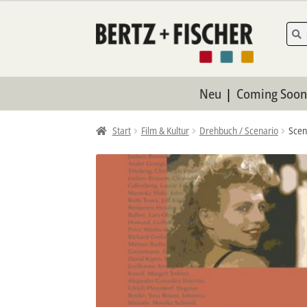
Zur
Zum
Such
Such
nach:
Navigation
Inhalt
springen
springen
Neu
Coming Soo
Start
Film & Kultur
Drehbuch / Scenario
Scen