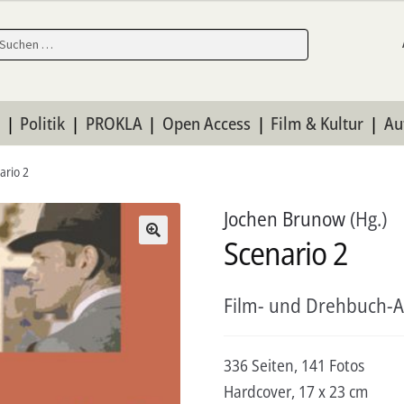
en
en
n
Politik
PROKLA
Open Access
Film & Kultur
Au
ario 2
Jochen Brunow
(Hg.)
Scenario 2
Film- und Drehbuch-
336 Seiten, 141 Fotos
Hardcover, 17 x 23 cm