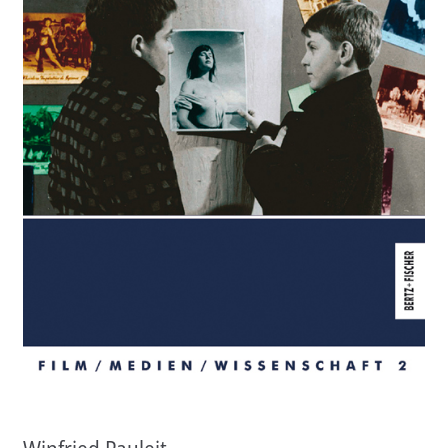
Aktuelles
Verlag
Handel
Untermenü
Service
öffnen
Newsletter