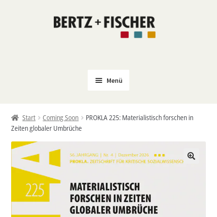
Zur
Zum
Navigation
Inhalt
springen
springen
Menü
Neu
Start
Coming Soon
PROKLA 225: Materialistisch forschen in
Coming Soon
Zeiten globaler Umbrüche
Untermenü
Politik
öffnen
PROKLA
Untermenü
Open Access
öffnen
Untermenü
Film & Kultur
öffnen
Autor*innen