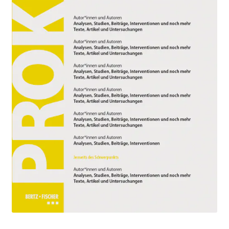
Aktuelles
Verlag
Handel
Untermenü
Service
öffnen
Newsletter