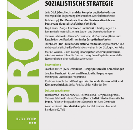
Aktuelles
Verlag
Handel
Untermenü
Service
öffnen
Newsletter