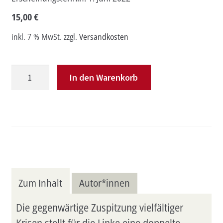
15,00
€
inkl. 7 % MwSt.
zzgl.
Versandkosten
PROKLA
In den Warenkorb
207:
Der
nonkonformistische
Intellektuelle:
Gesellschaftstheorie
und
sozialistische
Zum Inhalt
Autor*innen
Strategie
Menge
Die gegenwärtige Zuspitzung vielfältiger