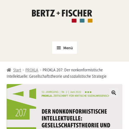
Zur
Zum
Navigation
Inhalt
springen
springen
Menü
Neu
Start
PROKLA
PROKLA 207: Der nonkonformistische
Coming Soon
Intellektuelle: Gesellschaftstheorie und sozialistische Strategie
Untermenü
Politik
öffnen
PROKLA
Untermenü
Open Access
öffnen
Untermenü
Film & Kultur
öffnen
Autor*innen