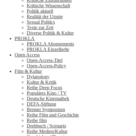
Kritische Einführungen
Kritische Wissenschaft
Politik aktuell
Realität der Utopie
Sexual Politics
Texte zur Zeit
Diverse Politik & Kultur
PROKLA
PROKLA Abonnements
PROKLA Einzelhefte
Open Access
Open-Access-Titel
Open-Access-Policy
Film & Kultur
Dylanology
Kultur & Kritik
Reihe Deep Focus
Populäres Kino / TV
Deutsche Kinemathek
DEFA-Stiftung
Bremer Symposium
Reihe Film und Geschichte
Reihe film
Drehbuch / Scenario
Reihe Medien/Kultur