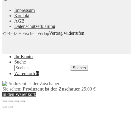
Impressum
Kontakt
AGB
Datenschutzerklärung
Vertrag widerrufen
© Bertz + Fischer Verlag 2026
Ihr Konto
Suche
Suchen
Suchen
nach:
Warenkorb
0
Sie sehen:
Produzent ist der Zuschauer
25,00
€
In den Warenkorb