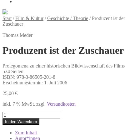
Start
/
Film & Kultur
/
Geschichte / Theorie
/
Produzent ist der
Zuschauer
Thomas Meder
Produzent ist der Zuschauer
Prolegomena zu einer historischen Bildwissenschaft des Films
534 Seiten
ISBN:
978-3-86505-201-8
Erscheinungstermin:
1. Juli 2006
25,00
€
inkl. 7 % MwSt.
zzgl.
Versandkosten
Produzent
ist
In den Warenkorb
der
Zuschauer
Zum Inhalt
Menge
Autor*innen