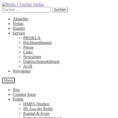
Zur
Zum
Navigation
Inhalt
Suchen
Suchen
springen
springen
nach:
Aktuelles
Verlag
Handel
Service
PROKLA
Buchhandlungen
Presse
Links
Newsletter
Datenschutzerklärung
AGB
Newsletter
Menü
Neu
Coming Soon
Politik
HMPA-Studien
IfS Aus der Reihe
Kapital & Krise