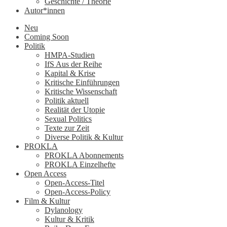
Geschichte / Theorie
Autor*innen
Neu
Coming Soon
Politik
HMPA-Studien
IfS Aus der Reihe
Kapital & Krise
Kritische Einführungen
Kritische Wissenschaft
Politik aktuell
Realität der Utopie
Sexual Politics
Texte zur Zeit
Diverse Politik & Kultur
PROKLA
PROKLA Abonnements
PROKLA Einzelhefte
Open Access
Open-Access-Titel
Open-Access-Policy
Film & Kultur
Dylanology
Kultur & Kritik