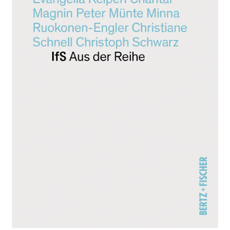
Aktuelles
Verlag
Handel
Untermenü
Service
öffnen
Newsletter