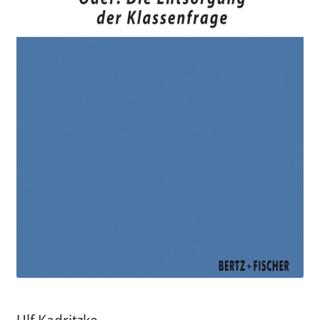
Aktuelles
Verlag
Handel
Untermenü
Service
öffnen
Newsletter