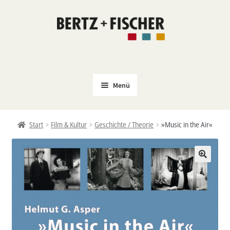
Zur
Zum
Navigation
Inhalt
springen
springen
Menü
Neu
Start
Film & Kultur
Geschichte / Theorie
»Music in the Air«
Coming Soon
Untermenü
Politik
öffnen
PROKLA
Untermenü
Open Access
öffnen
Untermenü
Film & Kultur
öffnen
Autor*innen