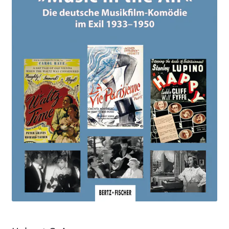
Aktuelles
Verlag
Handel
Untermenü
Service
öffnen
Newsletter