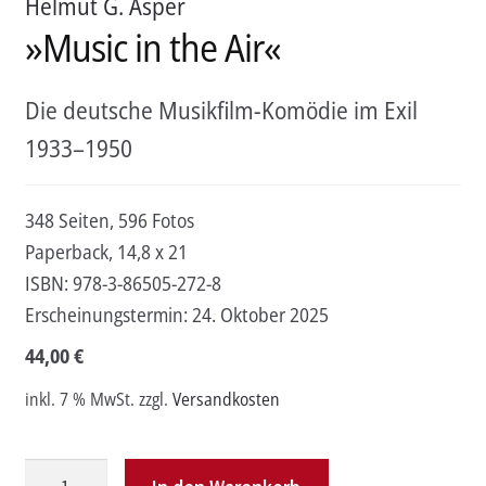
Helmut G. Asper
»Music in the Air«
Die deutsche Musikfilm-Komödie im Exil
1933–1950
348 Seiten, 596 Fotos
Paperback, 14,8 x 21
ISBN:
978-3-86505-272-8
Erscheinungstermin:
24. Oktober 2025
44,00
€
inkl. 7 % MwSt.
zzgl.
Versandkosten
»Music