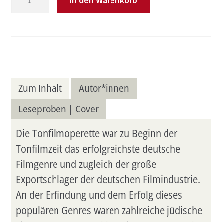
In den Warenkorb
in
the
Air«
Menge
Zum Inhalt
Autor*innen
Leseproben | Cover
Die Tonfilmoperette war zu Beginn der
Tonfilmzeit das erfolgreichste deutsche
Filmgenre und zugleich der große
Exportschlager der deutschen Filmindustrie.
An der Erfindung und dem Erfolg dieses
populären Genres waren zahlreiche jüdische