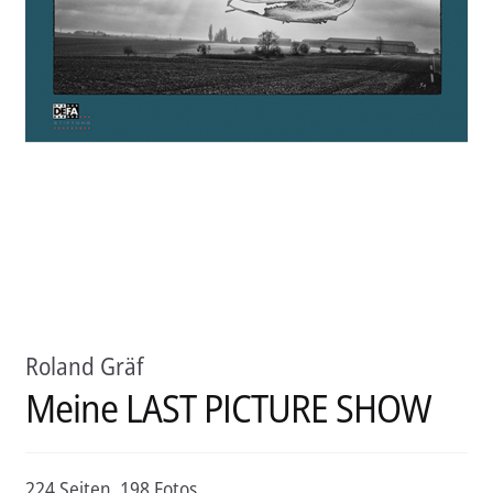
Aktuelles
Verlag
Handel
Untermenü
Service
öffnen
Newsletter
Roland Gräf
Meine LAST PICTURE SHOW
224 Seiten, 198 Fotos