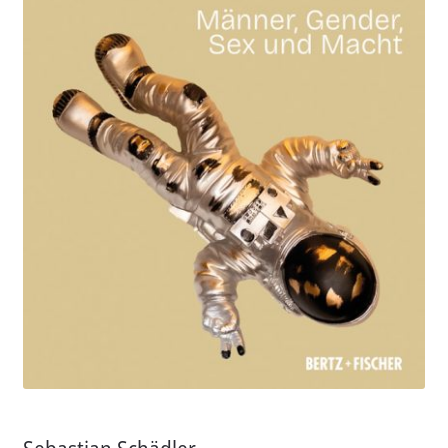
Aktuelles
Verlag
Handel
Untermenü
Service
öffnen
Newsletter