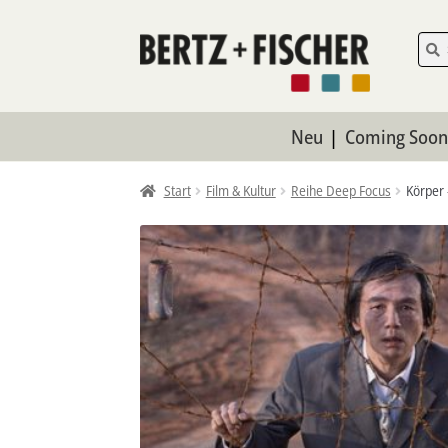
Zur
Zum
Such
Such
nach:
Navigation
Inhalt
springen
springen
Neu
Coming Soo
Start
Film & Kultur
Reihe Deep Focus
Körper 