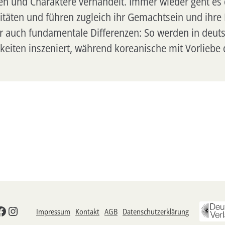
ten und Charaktere verhandelt. Immer wieder geht es
täten und führen zugleich ihr Gemachtsein und ihre B
er auch fundamentale Differenzen: So werden in deut
eiten inszeniert, während koreanische mit Vorliebe 
odon
esky
Facebook
Instagram
Impressum
Kontakt
AGB
Datenschutzerklärung