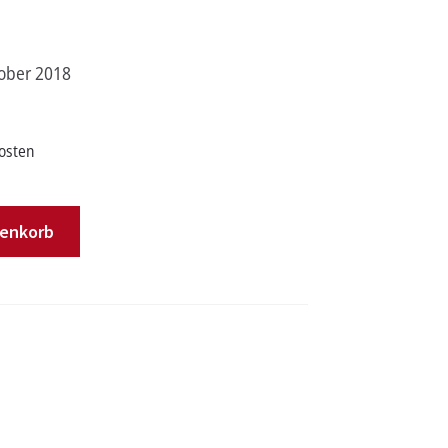
tober 2018
osten
renkorb