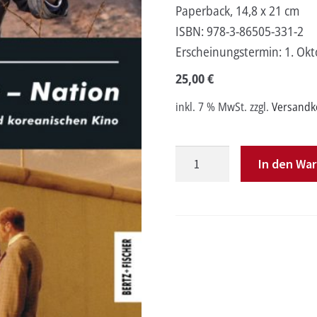
Paperback, 14,8 x 21 cm
ISBN:
978-3-86505-331-2
Erscheinungstermin:
1. Ok
25,00
€
inkl. 7 % MwSt.
zzgl.
Versandk
Körper
In den Wa
–
Seele
–
Nation
Menge