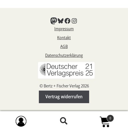
Mastodon
Bluesky
Facebook
Instagram
Impressum
Kontakt
AGB
Datenschutzerklärung
© Bertz + Fischer Verlag 2026
Vertrag widerrufen
0
Suchen
Suchen