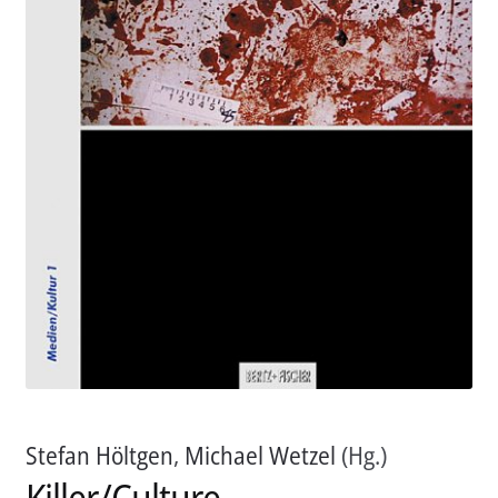
Aktuelles
Verlag
Handel
Untermenü
Service
öffnen
Newsletter
Stefan Höltgen
,
Michael Wetzel
(Hg.)
Killer/Culture