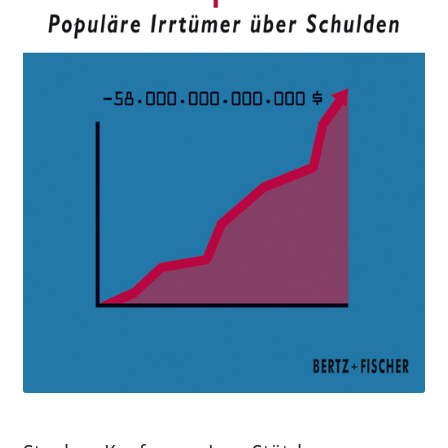
Aktuelles
Verlag
Handel
Untermenü
Service
öffnen
Newsletter