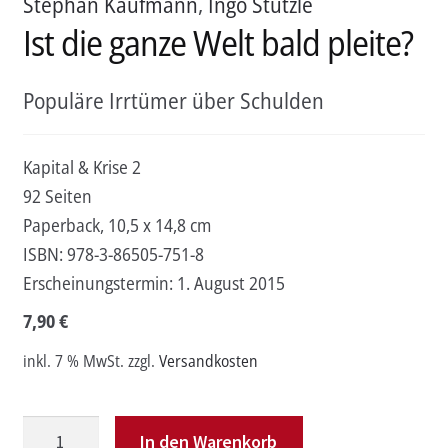
Stephan Kaufmann
,
Ingo Stützle
Ist die ganze Welt bald pleite?
Populäre Irrtümer über Schulden
Kapital & Krise 2
92 Seiten
Paperback, 10,5 x 14,8 cm
ISBN:
978-3-86505-751-8
Erscheinungstermin:
1. August 2015
7,90
€
inkl. 7 % MwSt.
zzgl.
Versandkosten
Ist
In den Warenkorb