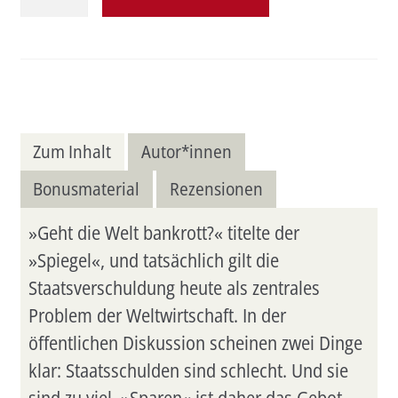
die
ganze
Welt
bald
pleite?
Menge
Zum Inhalt
Autor*innen
Bonusmaterial
Rezensionen
»Geht die Welt bankrott?« titelte der
»Spiegel«, und tatsächlich gilt die
Staatsverschuldung heute als zentrales
Problem der Weltwirtschaft. In der
öffentlichen Diskussion scheinen zwei Dinge
klar: Staatsschulden sind schlecht. Und sie