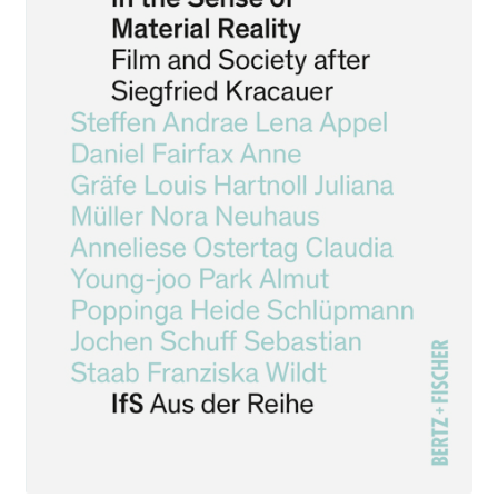
Aktuelles
Verlag
Handel
Untermenü
Service
öffnen
Newsletter