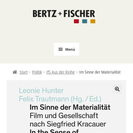
Zur
Zum
Navigation
Inhalt
springen
springen
Menü
Neu
Start
Politik
IfS Aus der Reihe
Im Sinne der Materialität
Coming Soon
Untermenü
Politik
öffnen
PROKLA
Untermenü
Open Access
öffnen
Untermenü
Film & Kultur
öffnen
Autor*innen