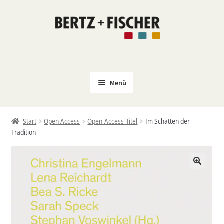
Zur
Zum
Navigation
Inhalt
springen
springen
Menü
Neu
Start
Open Access
Open-Access-Titel
Im Schatten der
Coming Soon
Tradition
Untermenü
Politik
öffnen
PROKLA
Untermenü
Open Access
öffnen
Untermenü
Film & Kultur
öffnen
Autor*innen