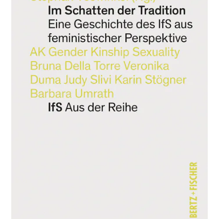
Aktuelles
Verlag
Handel
Untermenü
Service
öffnen
Newsletter