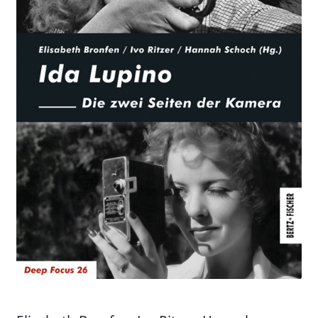
Aktuelles
Verlag
Handel
Untermenü
Service
öffnen
Newsletter