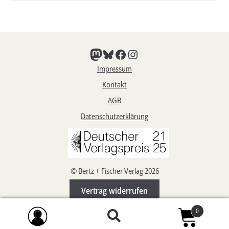
Mastodon
Bluesky
Facebook
Instagram
Impressum
Kontakt
AGB
Datenschutzerklärung
© Bertz + Fischer Verlag 2026
Vertrag widerrufen
0
Suchen
Suchen