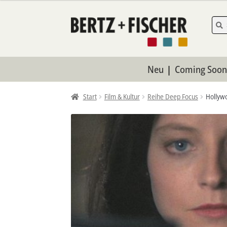
Zur
Zum
Such
Such
nach:
Navigation
Inhalt
springen
springen
Neu
Coming Soo
Start
Film & Kultur
Reihe Deep Focus
Hollyw