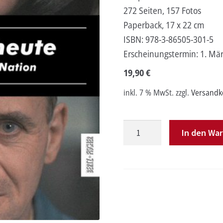
272 Seiten, 157 Fotos
Paperback, 17 x 22 cm
ISBN:
978-3-86505-301-5
Erscheinungstermin:
1. Mä
19,90
€
inkl. 7 % MwSt.
zzgl.
Versandk
Hollywood
In den Wa
heute
Menge