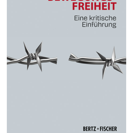
Aktuelles
Verlag
Handel
Untermenü
Service
öffnen
Newsletter