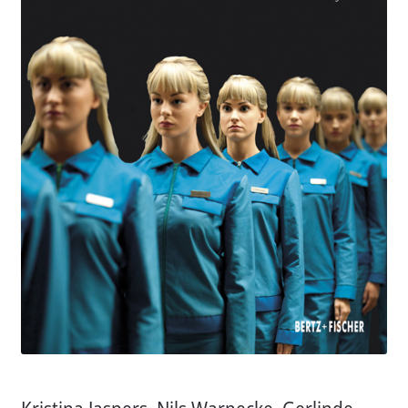
Aktuelles
Verlag
Handel
Untermenü
Service
öffnen
Newsletter