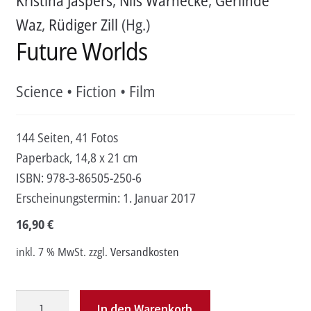
Kristina Jaspers
,
Nils Warnecke
,
Gerlinde
Waz
,
Rüdiger Zill
(Hg.)
Future Worlds
Science • Fiction • Film
144 Seiten, 41 Fotos
Paperback, 14,8 x 21 cm
ISBN:
978-3-86505-250-6
Erscheinungstermin:
1. Januar 2017
16,90
€
inkl. 7 % MwSt.
zzgl.
Versandkosten
Future
In den Warenkorb