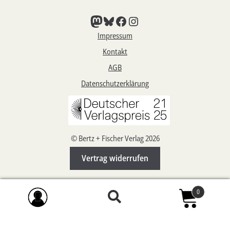
Mastodon
Bluesky
Facebook
Instagram
Impressum
Kontakt
AGB
Datenschutzerklärung
© Bertz + Fischer Verlag 2026
Vertrag widerrufen
0
Suchen
Suchen
nach: