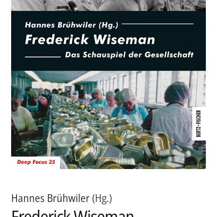
Aktuelles
Verlag
Handel
Untermenü
Service
öffnen
Newsletter
Hannes Brühwiler
(Hg.)
Frederick Wiseman