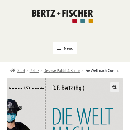
Zur
Zum
Navigation
Inhalt
springen
springen
Menü
Neu
Start
Politik
Diverse Politik & Kultur
Die Welt nach Corona
Coming Soon
Untermenü
Politik
öffnen
PROKLA
Untermenü
Open Access
öffnen
Untermenü
Film & Kultur
öffnen
Autor*innen