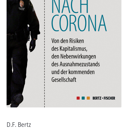
Aktuelles
Verlag
Handel
Untermenü
Service
öffnen
Newsletter
D.F. Bertz