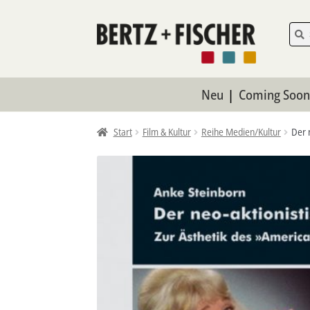
Zur
Zum
Such
Such
nach:
Navigation
Inhalt
springen
springen
Neu
Coming Soo
Start
Film & Kultur
Reihe Medien/Kultur
Der 