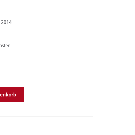
i 2014
osten
renkorb