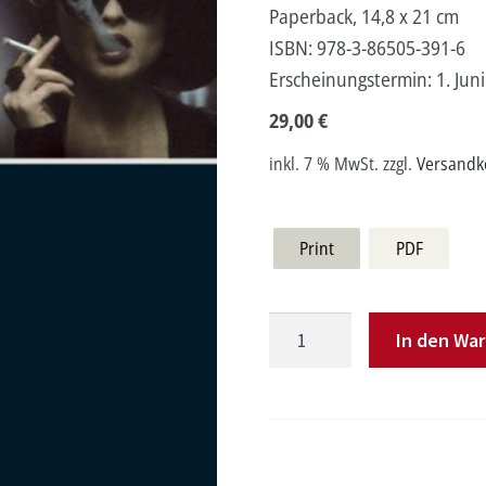
Paperback, 14,8 x 21 cm
ISBN:
978-3-86505-391-6
Erscheinungstermin:
1. Jun
29,00
€
inkl. 7 % MwSt.
zzgl.
Versandk
Print
PDF
Der
In den Wa
neo-
aktionistische
Aufbruch
Menge