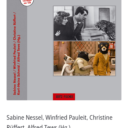
Aktuelles
Verlag
Handel
Untermenü
Service
öffnen
Newsletter
Sabine Nessel
,
Winfried Pauleit
,
Christine
Rüffert
,
Alfred Tews
(Hg.)