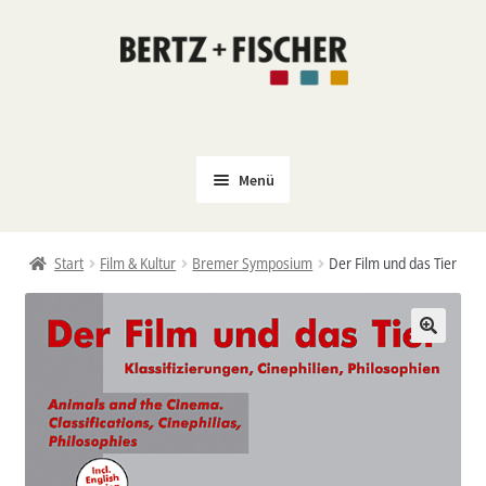
Zur
Zum
Navigation
Inhalt
springen
springen
Menü
Neu
Start
Film & Kultur
Bremer Symposium
Der Film und das Tier
Coming Soon
Untermenü
Politik
öffnen
PROKLA
Untermenü
Open Access
öffnen
Untermenü
Film & Kultur
öffnen
Autor*innen