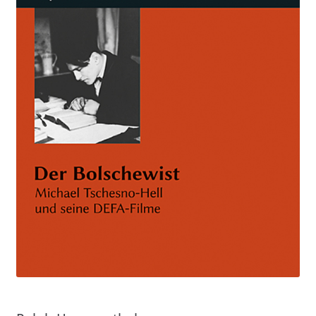
Aktuelles
Verlag
Handel
Untermenü
Service
öffnen
Newsletter