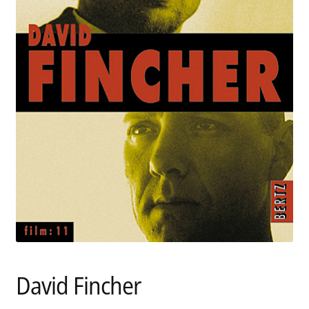
Aktuelles
Verlag
Handel
Untermenü
Service
öffnen
Newsletter
David Fincher