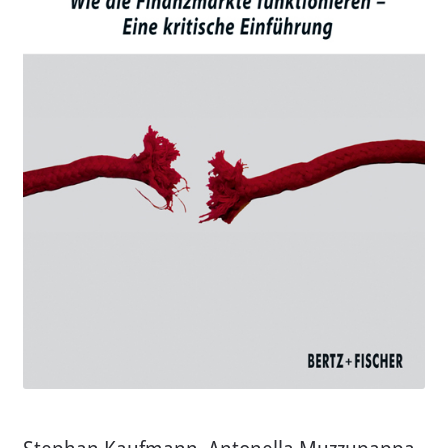
Aktuelles
Verlag
Handel
Untermenü
Service
öffnen
Newsletter