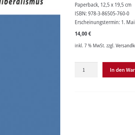
Paperback, 12,5 x 19,5 cm
ISBN:
978-3-86505-760-0
Erscheinungstermin:
1. Ma
14,00
€
inkl. 7 % MwSt.
zzgl.
Versandk
Beute
In den Wa
&
Gespenst
Menge