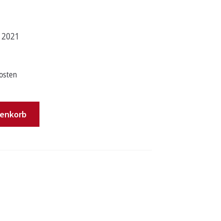
i 2021
osten
renkorb