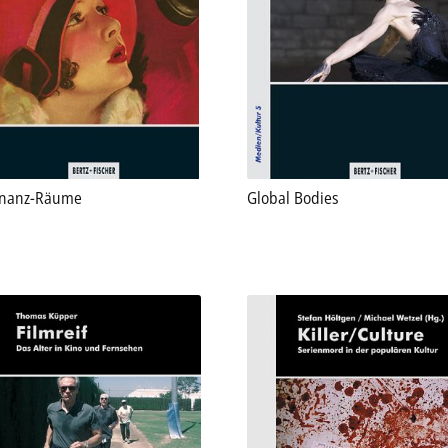
der
Produktseite
gewählt
werden
nanz-Räume
Global Bodies