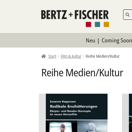
Zur
Zum
Such
Such
nach:
Navigation
Inhalt
springen
springen
Neu
Coming Soo
Start
Film & Kultur
Reihe Medien/Kultur
Reihe Medien/Kultur