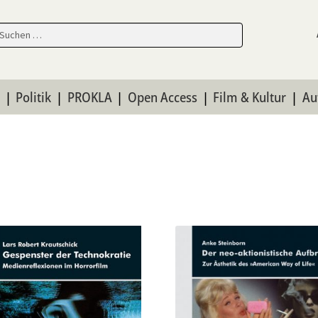
en
en
n
Politik
PROKLA
Open Access
Film & Kultur
Au