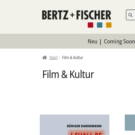
Zur
Zum
Such
Such
nach:
Navigation
Inhalt
springen
springen
Neu
Coming Soo
Start
Film & Kultur
Film & Kultur