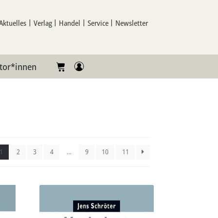
Aktuelles
Verlag
Handel
Service
Newsletter
tor*innen
1
2
3
4
…
9
10
11