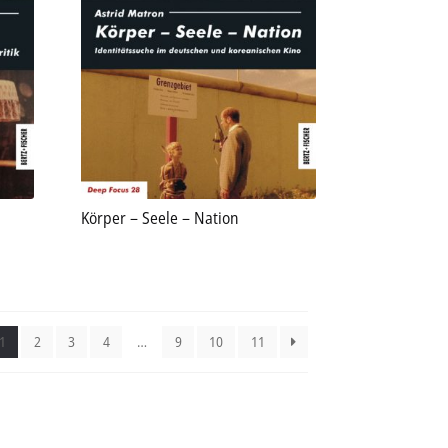
Körper – Seele – Nation
1
2
3
4
…
9
10
11