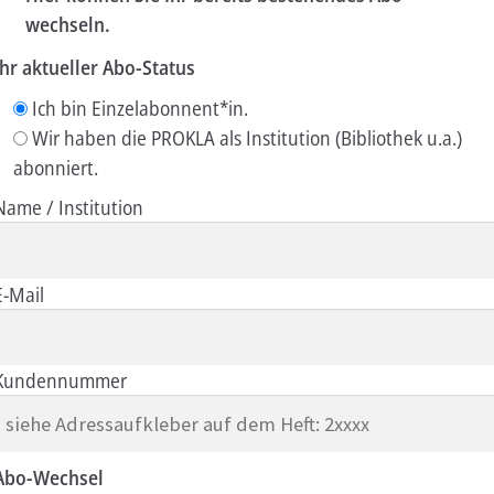
wechseln.
Aktuelles
Ihr aktueller Abo-Status
Verlag
Ich bin Einzelabonnent*in.
Wir haben die PROKLA als Institution (Bibliothek u.a.)
Handel
abonniert.
Untermenü
Service
Name / Institution
öffnen
Newsletter
E-Mail
Kundennummer
Abo-Wechsel