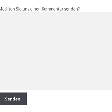
itte lasse dieses Feld leer.
Möchten Sie uns einen Kommentar senden?