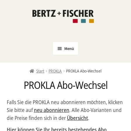
Zur
Zum
Navigation
Inhalt
springen
springen
Menü
Neu
Start
PROKLA
PROKLA Abo-Wechsel
Coming Soon
PROKLA Abo-Wechsel
Untermenü
Politik
öffnen
PROKLA
Falls Sie die PROKLA neu abonnieren möchten, klicken
Untermenü
Open Access
Sie bitte auf
neu abonnieren
. Alle Abo-Varianten und
öffnen
die Preise finden sich in der
Übersicht
.
Untermenü
Film & Kultur
öffnen
Hier können Sie Ihr bereits bestehendes Abo
Autor*innen