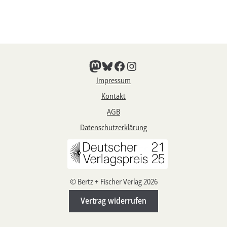
Aktuelles
Verlag
Mastodon
Bluesky
Facebook
Instagram
Handel
Impressum
Untermenü
Service
Kontakt
öffnen
Newsletter
AGB
Datenschutzerklärung
© Bertz + Fischer Verlag 2026
Vertrag widerrufen