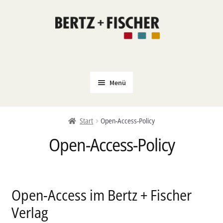
Zur
Zum
Navigation
Inhalt
springen
springen
Menü
Neu
Start
Open-Access-Policy
Coming Soon
Open-Access-Policy
Untermenü
Politik
öffnen
PROKLA
Untermenü
Open Access
Open-Access im Bertz + Fischer
öffnen
Untermenü
Film & Kultur
Verlag
öffnen
Autor*innen