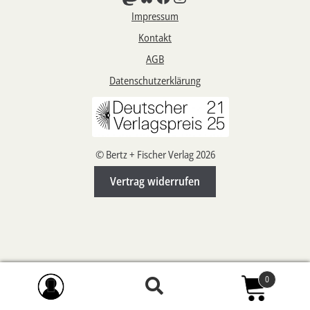
Impressum
Aktuelles
Kontakt
Verlag
AGB
Datenschutzerklärung
Handel
Untermenü
Service
öffnen
Newsletter
© Bertz + Fischer Verlag 2026
Vertrag widerrufen
0
Suchen
Suchen