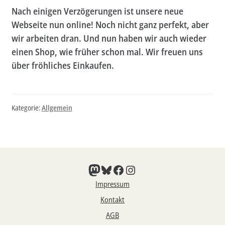
Nach einigen Verzögerungen ist unsere neue
Aktuelles
Webseite nun online! Noch nicht ganz perfekt, aber
wir arbeiten dran. Und nun haben wir auch wieder
Verlag
einen Shop, wie früher schon mal. Wir freuen uns
Handel
über fröhliches Einkaufen.
Untermenü
Service
öffnen
Newsletter
Kategorie:
Allgemein
Mastodon
Bluesky
Facebook
Instagram
Impressum
Kontakt
AGB