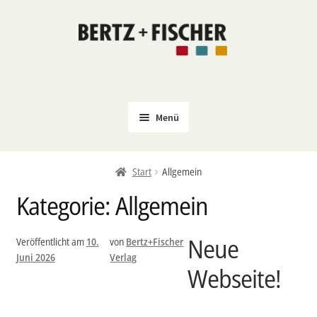
Zur
Zum
Navigation
Inhalt
springen
springen
Menü
Neu
Start
Allgemein
Coming Soon
Kategorie:
Allgemein
Untermenü
Politik
öffnen
PROKLA
Neue
Veröffentlicht am
10.
von
Bertz+Fischer
Juni 2026
Verlag
Untermenü
Open Access
Webseite!
öffnen
Untermenü
Film & Kultur
öffnen
Autor*innen