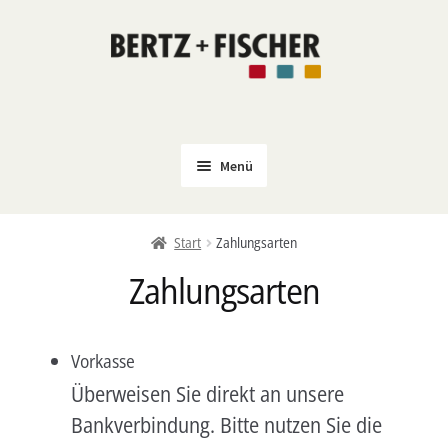
Zur
Zum
Navigation
Inhalt
springen
springen
Menü
Neu
Start
Zahlungsarten
Coming Soon
Zahlungsarten
Untermenü
Politik
öffnen
PROKLA
Vorkasse
Untermenü
Open Access
Überweisen Sie direkt an unsere
öffnen
Untermenü
Film & Kultur
Bankverbindung. Bitte nutzen Sie die
öffnen
Autor*innen