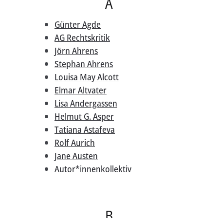
A
Aktuelles
Günter Agde
AG Rechtskritik
Verlag
Jörn Ahrens
Handel
Stephan Ahrens
Louisa May Alcott
Untermenü
Service
Elmar Altvater
öffnen
Newsletter
Lisa Andergassen
Helmut G. Asper
Tatiana Astafeva
Rolf Aurich
Jane Austen
Autor*innenkollektiv
B