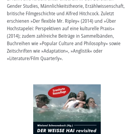
Gender Studies, Männlichkeitstheorie, Erzählwissenschaft,
Aktuelles
britische Filmgeschichte und Alfred Hitchcock. Zuletzt
erschienen »Der flexible Mr. Ripley« (2014) und »Über
Verlag
Hochstapelei: Perspektiven auf eine kulturelle Praxis«
(2014); zudem zahlreiche Beiträge in Sammelbänden,
Handel
Buchreihen wie »Popular Culture and Philosophy« sowie
Untermenü
Zeitschriften wie »Adaptation«, »Anglistik« oder
Service
öffnen
»Literature/Film Quarterly«.
Newsletter