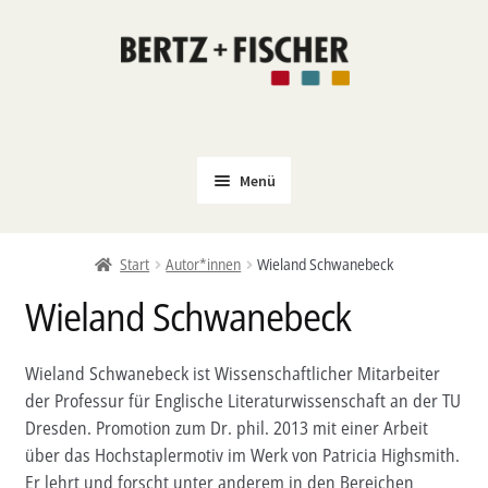
Zur
Zum
Navigation
Inhalt
springen
springen
Menü
Neu
Start
Autor*innen
Wieland Schwanebeck
Coming Soon
Wieland Schwanebeck
Untermenü
Politik
öffnen
PROKLA
Wieland Schwanebeck ist Wissenschaftlicher Mitarbeiter
Untermenü
der Professur für Englische Literaturwissenschaft an der TU
Open Access
öffnen
Dresden. Promotion zum Dr. phil. 2013 mit einer Arbeit
Untermenü
Film & Kultur
über das Hochstaplermotiv im Werk von Patricia Highsmith.
öffnen
Er lehrt und forscht unter anderem in den Bereichen
Autor*innen