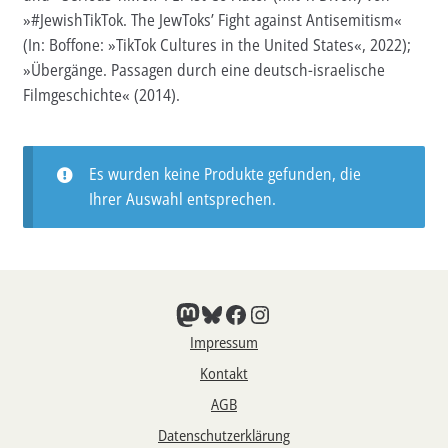
»#JewishTikTok. The JewToks’ Fight against Antisemitism«
Aktuelles
(In: Boffone: »TikTok Cultures in the United States«, 2022);
»Übergänge. Passagen durch eine deutsch-israelische
Verlag
Filmgeschichte« (2014).
Handel
Untermenü
Service
Es wurden keine Produkte gefunden, die
öffnen
Ihrer Auswahl entsprechen.
Newsletter
Mastodon
Bluesky
Facebook
Instagram
Impressum
Kontakt
AGB
Datenschutzerklärung