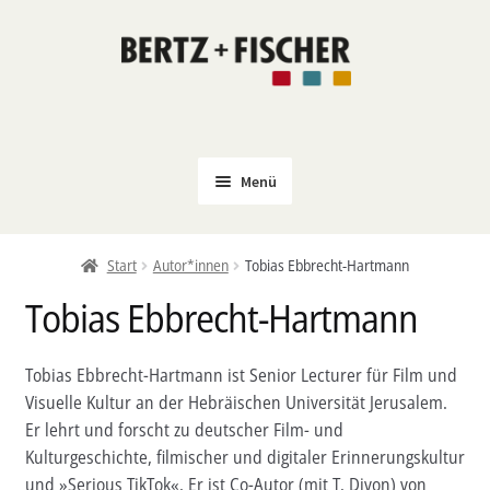
Zur
Zum
Navigation
Inhalt
springen
springen
Menü
Neu
Start
Autor*innen
Tobias Ebbrecht-Hartmann
Coming Soon
Tobias Ebbrecht-Hartmann
Untermenü
Politik
öffnen
PROKLA
Tobias Ebbrecht-Hartmann ist Senior Lecturer für Film und
Untermenü
Visuelle Kultur an der Hebräischen Universität Jerusalem.
Open Access
öffnen
Er lehrt und forscht zu deutscher Film- und
Untermenü
Film & Kultur
Kulturgeschichte, filmischer und digitaler Erinnerungskultur
öffnen
und »Serious TikTok«. Er ist Co-Autor (mit T. Divon) von
Autor*innen