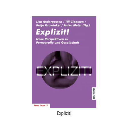
Aktuelles
Verlag
Handel
Untermenü
Service
öffnen
Newsletter
Explizit!