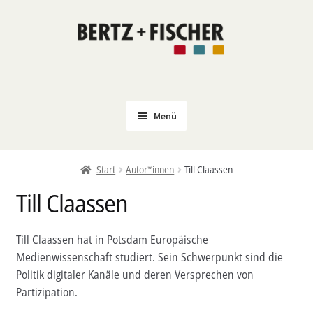
Zur
Zum
Navigation
Inhalt
springen
springen
Menü
Neu
Start
Autor*innen
Till Claassen
Coming Soon
Till Claassen
Untermenü
Politik
öffnen
PROKLA
Till Claassen hat in Potsdam Europäische
Untermenü
Medienwissenschaft studiert. Sein Schwerpunkt sind die
Open Access
öffnen
Politik digitaler Kanäle und deren Versprechen von
Untermenü
Film & Kultur
Partizipation.
öffnen
Autor*innen