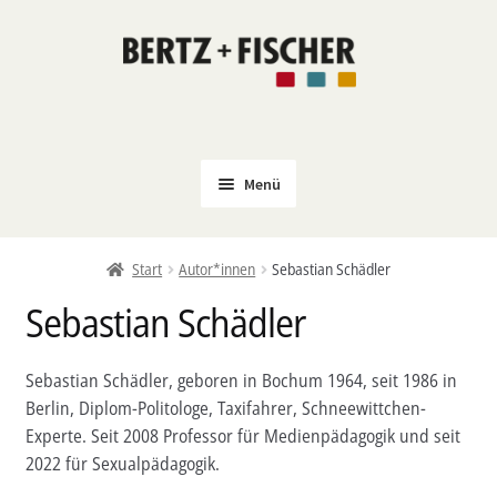
Zur
Zum
Navigation
Inhalt
springen
springen
Menü
Neu
Start
Autor*innen
Sebastian Schädler
Coming Soon
Sebastian Schädler
Untermenü
Politik
öffnen
PROKLA
Sebastian Schädler, geboren in Bochum 1964, seit 1986 in
Untermenü
Berlin, Diplom-Politologe, Taxifahrer, Schneewittchen-
Open Access
öffnen
Experte. Seit 2008 Professor für Medienpädagogik und seit
Untermenü
Film & Kultur
2022 für Sexualpädagogik.
öffnen
Autor*innen