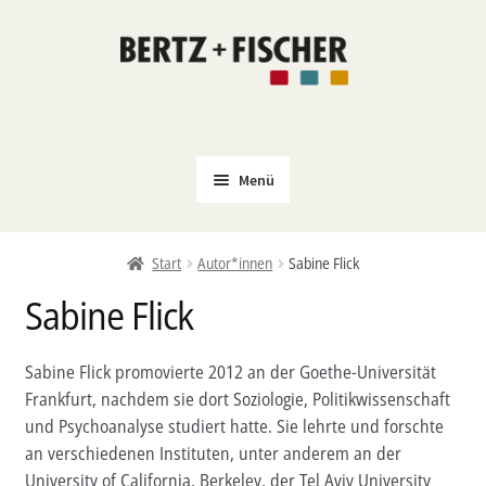
Zur
Zum
Navigation
Inhalt
springen
springen
Menü
Neu
Start
Autor*innen
Sabine Flick
Coming Soon
Sabine Flick
Untermenü
Politik
öffnen
PROKLA
Sabine Flick promovierte 2012 an der Goethe-Universität
Untermenü
Frankfurt, nachdem sie dort Soziologie, Politikwissenschaft
Open Access
öffnen
und Psychoanalyse studiert hatte. Sie lehrte und forschte
Untermenü
Film & Kultur
an verschiedenen Instituten, unter anderem an der
öffnen
University of California, Berkeley, der Tel Aviv University
Autor*innen