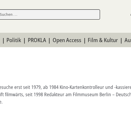
en
en
n
Politik
PROKLA
Open Access
Film & Kultur
Au
suche erst seit 1979, ab 1984 Kino-Kartenkontrolleur und -kassier
ft filmwärts, seit 1998 Redakteur am Filmmuseum Berlin – Deutsc
e.