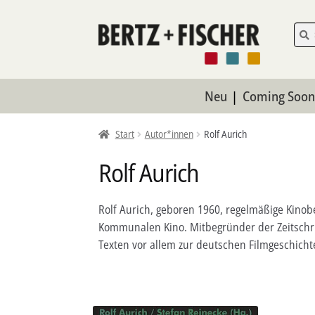
Zur
Zum
Such
Such
nach:
Navigation
Inhalt
springen
springen
Neu
Coming Soo
Start
Autor*innen
Rolf Aurich
Rolf Aurich
Rolf Aurich, geboren 1960, regelmäßige Kinobe
Kommunalen Kino. Mitbegründer der Zeitschri
Texten vor allem zur deutschen Filmgeschicht