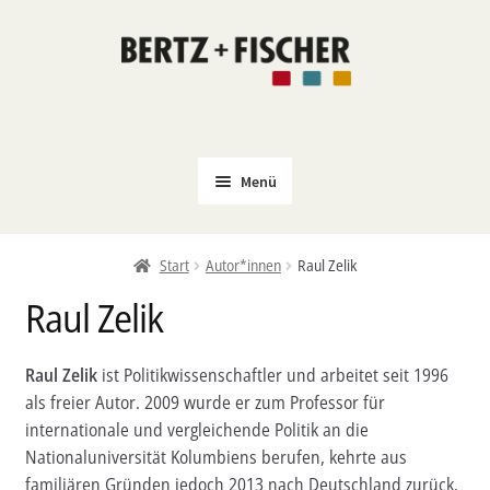
Zur
Zum
Navigation
Inhalt
springen
springen
Menü
Neu
Start
Autor*innen
Raul Zelik
Coming Soon
Raul Zelik
Untermenü
Politik
öffnen
PROKLA
Raul Zelik
ist Politikwissenschaftler und arbeitet seit 1996
Untermenü
als freier Autor. 2009 wurde er zum Professor für
Open Access
öffnen
internationale und vergleichende Politik an die
Untermenü
Film & Kultur
Nationaluniversität Kolumbiens berufen, kehrte aus
öffnen
familiären Gründen jedoch 2013 nach Deutschland zurück.
Autor*innen