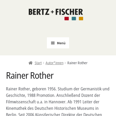
Zur
Zum
Navigation
Inhalt
springen
springen
Menü
Neu
Start
Autor*innen
Rainer Rother
Coming Soon
Rainer Rother
Untermenü
Politik
öffnen
PROKLA
Rainer Rother, geboren 1956. Studium der Germanistik und
Untermenü
Geschichte, 1988 Promotion. Anschließend Dozent der
Open Access
öffnen
Filmwissenschaft u.a. in Hannover. Ab 1991 Leiter der
Untermenü
Film & Kultur
Kinemathek des Deutschen Historischen Museums in
öffnen
Berlin. Seit 2006 Künstlerischer Direktor der Deutschen
Autor*innen