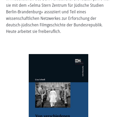
sie mit dem »Selma Stern Zentrum für Jüdische Studien
Aktuelles
Berlin-Brandenburg« assoziiert und Teil eines
wissenschaftlichen Netzwerkes zur Erforschung der
Verlag
deutsch-jüdischen Filmgeschichte der Bundesrepublik.
Heute arbeitet sie freiberuflich.
Handel
Untermenü
Service
öffnen
Newsletter