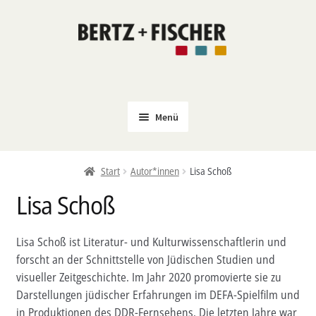
Zur
Zum
Navigation
Inhalt
springen
springen
Menü
Neu
Start
Autor*innen
Lisa Schoß
Coming Soon
Lisa Schoß
Untermenü
Politik
öffnen
PROKLA
Lisa Schoß ist Literatur- und Kulturwissenschaftlerin und
Untermenü
forscht an der Schnittstelle von Jüdischen Studien und
Open Access
öffnen
visueller Zeitgeschichte. Im Jahr 2020 promovierte sie zu
Untermenü
Film & Kultur
Darstellungen jüdischer Erfahrungen im DEFA-Spielfilm und
öffnen
in Produktionen des DDR-Fernsehens. Die letzten Jahre war
Autor*innen