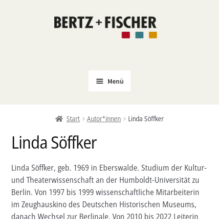
Zur
Zum
Navigation
Inhalt
springen
springen
Menü
Neu
Start
Autor*innen
Linda Söffker
Coming Soon
Linda Söffker
Untermenü
Politik
öffnen
PROKLA
Linda Söffker, geb. 1969 in Eberswalde. Studium der Kultur-
Untermenü
und Theaterwissenschaft an der Humboldt-Universität zu
Open Access
öffnen
Berlin. Von 1997 bis 1999 wissenschaftliche Mitarbeiterin
Untermenü
Film & Kultur
im Zeughauskino des Deutschen Historischen Museums,
öffnen
danach Wechsel zur Berlinale. Von 2010 bis 2022 Leiterin
Autor*innen