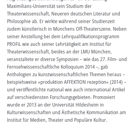
Maximilians-Universität sein Studium der
Aktuelles
Theaterwissenschaft, Neueren deutschen Literatur und
Philosophie ab. Er wirkte während seiner Studienzeit
Verlag
zudem künstlerisch in Münchens Off-Theaterszene. Neben
seiner Anstellung bei dem Lehrqualifikationsprogramm
Handel
PROFiL wie auch seiner Lehrtätigkeit am Institut für
Untermenü
Theaterwissenschaft, beides an der LMU München,
Service
öffnen
veranstaltete er diverse Symposien – wie das 27. Film- und
Newsletter
Fernsehwissenschaftliche Kolloquium 2014 –, gab
Anthologien zu kunstwissenschaftlichen Themen heraus –
beispielsweise »produktion AFFEKTION rezeption« (2014) –
und veröffentlichte national wie auch international Artikel
auf verschiedensten Forschungsgebieten. Promoviert
wurde er 2013 an der Universität Hildesheim in
Kulturwissenschaften und Ästhetische Kommunikation am
Institut für Medien, Theater und Populäre Kultur.