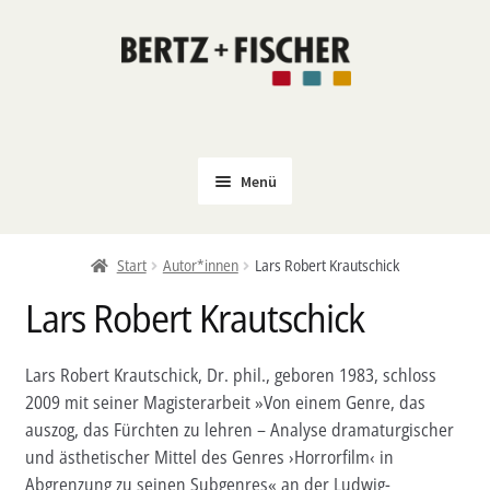
Zur
Zum
Navigation
Inhalt
springen
springen
Menü
Neu
Start
Autor*innen
Lars Robert Krautschick
Coming Soon
Lars Robert Krautschick
Untermenü
Politik
öffnen
PROKLA
Lars Robert Krautschick, Dr. phil., geboren 1983, schloss
Untermenü
2009 mit seiner Magisterarbeit »Von einem Genre, das
Open Access
öffnen
auszog, das Fürchten zu lehren – Analyse dramaturgischer
Untermenü
Film & Kultur
und ästhetischer Mittel des Genres ›Horrorfilm‹ in
öffnen
Abgrenzung zu seinen Subgenres« an der Ludwig-
Autor*innen